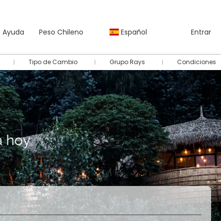
Ayuda
Peso Chileno
Español
Entrar
Tipo de Cambio
Grupo Rays
Condiciones
Autos
Paquetes
Multidestino