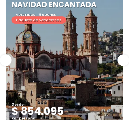
NAVIDAD ENCANTADA
4 DESTINOS
5 NOCHES
Paquete de vacaciones
Desde
$ 854.095
Por persona
Ver