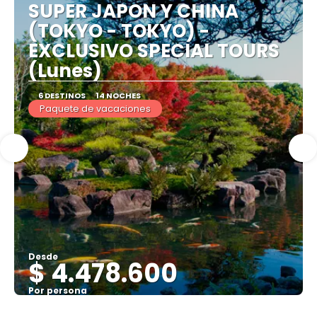
SUPER JAPON Y CHINA
(TOKYO - TOKYO) -
EXCLUSIVO SPECIAL TOURS
(Lunes)
6 DESTINOS
14 NOCHES
Paquete de vacaciones
Desde
$ 4.478.600
Por persona
Ver