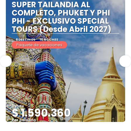
SUPER TAILANDIA AL
COMPLETO, PHUKET Y PHI
PHI - EXCLUSIVO SPECIAL
TOURS (Desde Abril 2027)
6 DESTINOS
10 NOCHES
Paquete de vacaciones
Desde
$ 1.590.360
Por persona
Ver