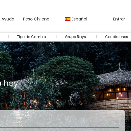
Ayuda
Peso Chileno
Español
Entrar
Tipo de Cambio
Grupo Rays
Condiciones
Autos
Paquetes
Multidestino