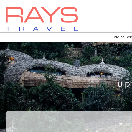
Viajes Sel
Vuelos
Vuelos + Hotel
+