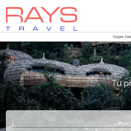
Viajes Sel
Vuelos
Vuelos + Hotel
+