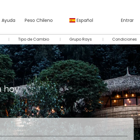
Ayuda
Peso Chileno
Español
Entrar
Tipo de Cambio
Grupo Rays
Condiciones
Autos
Paquetes
Multidestino