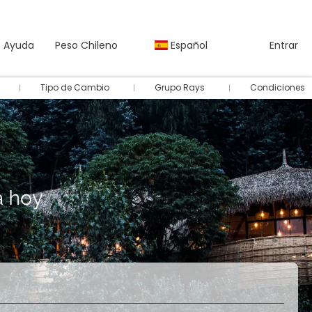
Ayuda
Peso Chileno
Español
Entrar
Tipo de Cambio
Grupo Rays
Condiciones
Autos
Paquetes
Multidestino