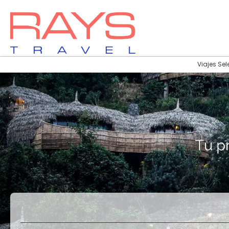
Viajes Sel
Vuelos
Vuelos + Hotel
+