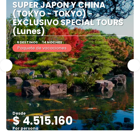
SUPER JAPON Y CHINA
(TOKYO - TOKYO) -
EXCLUSIVO SPECIAL TOURS
(Lunes)
6 DESTINOS
14 NOCHES
Paquete de vacaciones
Desde
$ 4.515.160
Por persona
Ver