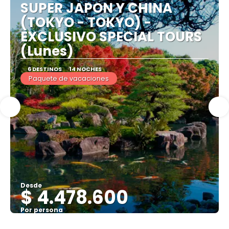
SUPER JAPON Y CHINA
(TOKYO - TOKYO) -
EXCLUSIVO SPECIAL TOURS
(Lunes)
6 DESTINOS
14 NOCHES
Paquete de vacaciones
Desde
$ 4.478.600
Por persona
Ver