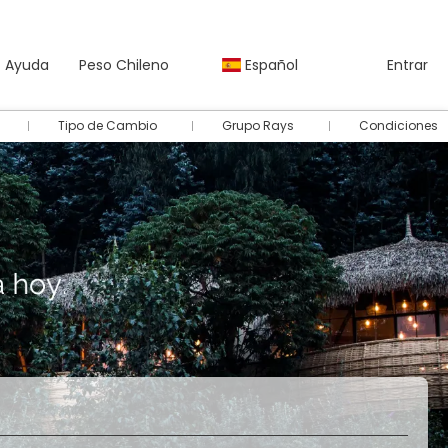
Ayuda
Peso Chileno
Español
Entrar
Tipo de Cambio
Grupo Rays
Condiciones
Autos
Paquetes
Multidestino