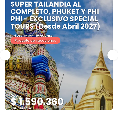
SUPER TAILANDIA AL
COMPLETO, PHUKET Y PHI
PHI - EXCLUSIVO SPECIAL
TOURS (Desde Abril 2027)
6 DESTINOS
10 NOCHES
Paquete de vacaciones
Desde
$ 1.590.360
Por persona
Ver