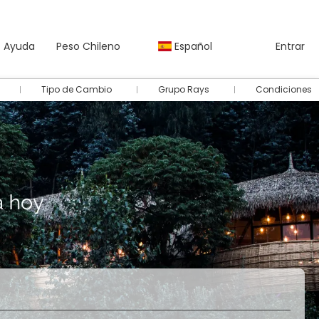
Ayuda
Peso Chileno
Español
Entrar
Tipo de Cambio
Grupo Rays
Condiciones
Autos
Paquetes
Multidestino