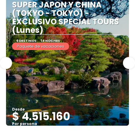
SUPER JAPON Y CHINA
(TOKYO - TOKYO) -
EXCLUSIVO SPECIAL TOURS
(Lunes)
6 DESTINOS
14 NOCHES
Paquete de vacaciones
Desde
$ 4.515.160
Por persona
Ver