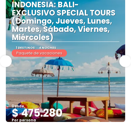
INDONESIA: BALI-
EXCLUSIVO SPECIAL TOURS
(Domingo, Jueves, Lunes,
Martes, Sábado, Viernes,
Miércoles)
1 DESTINOS
4 NOCHES
Paquete de vacaciones
Desde
$ 475.280
Por persona
Ver