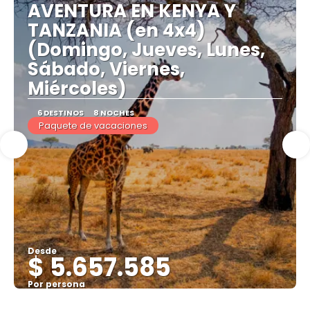
AVENTURA EN KENYA Y
TANZANIA (en 4x4)
(Domingo, Jueves, Lunes,
Sábado, Viernes,
Miércoles)
6 DESTINOS
8 NOCHES
Paquete de vacaciones
Desde
$ 5.657.585
Por persona
Ver