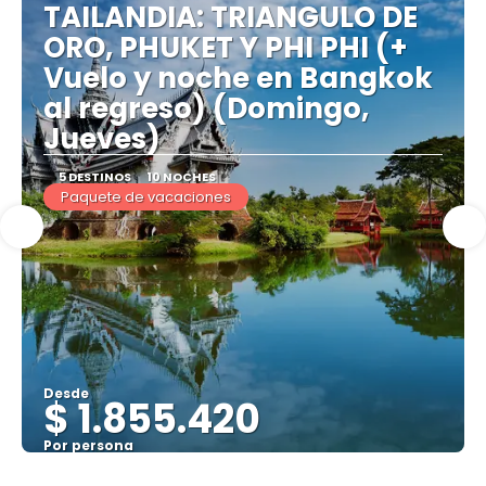
TAILANDIA: TRIANGULO DE
ORO, PHUKET Y PHI PHI (+
Vuelo y noche en Bangkok
al regreso) (Domingo,
Jueves)
5 DESTINOS
10 NOCHES
Paquete de vacaciones
Desde
$ 1.855.420
Por persona
Ver