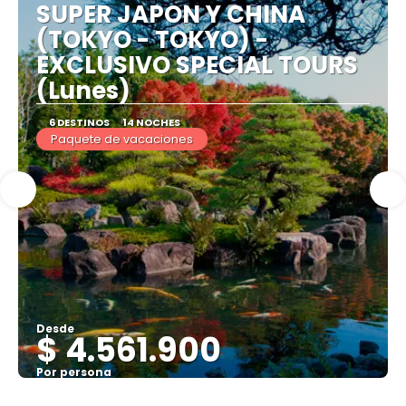
SUPER JAPON Y CHINA
(TOKYO - TOKYO) -
EXCLUSIVO SPECIAL TOURS
(Lunes)
6 DESTINOS
14 NOCHES
Paquete de vacaciones
Desde
$ 4.561.900
Por persona
Ver