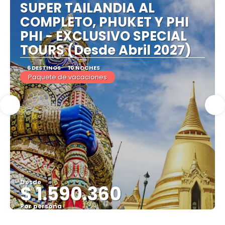
SUPER TAILANDIA AL
COMPLETO, PHUKET Y PHI
PHI - EXCLUSIVO SPECIAL
TOURS (Desde Abril 2027)
6 DESTINOS
10 NOCHES
Paquete de vacaciones
Desde
$ 1.590.360
Por persona
Ver