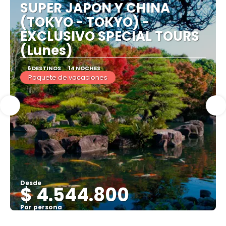
SUPER JAPON Y CHINA
(TOKYO - TOKYO) -
EXCLUSIVO SPECIAL TOURS
(Lunes)
6 DESTINOS
14 NOCHES
Paquete de vacaciones
Desde
$ 4.544.800
Por persona
Ver