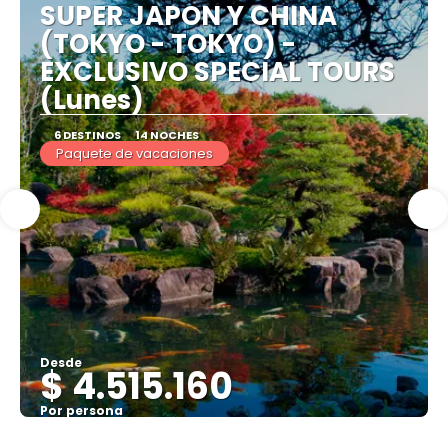
SUPER JAPON Y CHINA
(TOKYO - TOKYO) -
EXCLUSIVO SPECIAL TOURS
(Lunes)
6 DESTINOS
14 NOCHES
Paquete de vacaciones
Desde
$ 4.515.160
Por persona
Ver