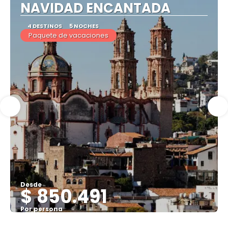
NAVIDAD ENCANTADA
4 DESTINOS
5 NOCHES
Paquete de vacaciones
Desde
$ 850.491
Por persona
Ver