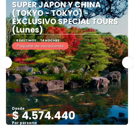
SUPER JAPON Y CHINA
(TOKYO - TOKYO) -
EXCLUSIVO SPECIAL TOURS
(Lunes)
6 DESTINOS
14 NOCHES
Paquete de vacaciones
Desde
$ 4.574.440
Por persona
Ver