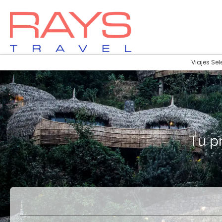
Viajes Sel
Vuelos
Vuelos + Hotel
+