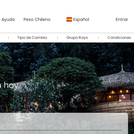
Ayuda
Peso Chileno
Español
Entrar
Tipo de Cambio
Grupo Rays
Condiciones
Autos
Paquetes
Multidestino