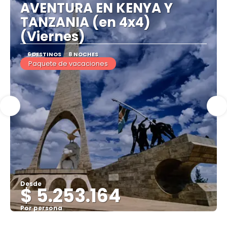
AVENTURA EN KENYA Y
TANZANIA (en 4x4)
(Viernes)
6 DESTINOS
8 NOCHES
Paquete de vacaciones
Desde
$ 5.253.164
Por persona
Ver