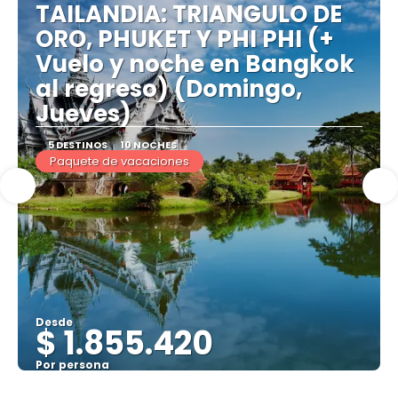
TAILANDIA: TRIANGULO DE
ORO, PHUKET Y PHI PHI (+
Vuelo y noche en Bangkok
al regreso) (Domingo,
Jueves)
5 DESTINOS
10 NOCHES
Paquete de vacaciones
Desde
$ 1.855.420
Por persona
Ver