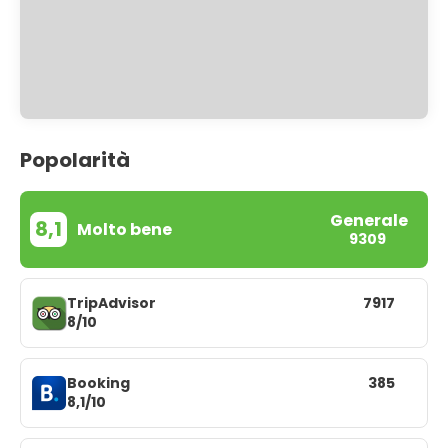
Popolarità
Generale
8,1
Molto bene
9309
TripAdvisor
7917
8/10
Booking
385
8,1/10