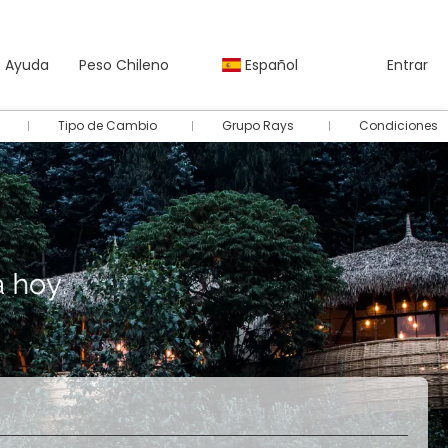
Ayuda
Peso Chileno
Español
Entrar
Tipo de Cambio
Grupo Rays
Condiciones
Autos
Paquetes
Multidestino