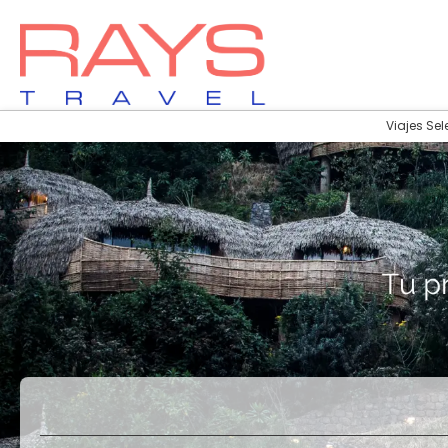
Viajes Sel
Vuelos
Vuelos + Hotel
+