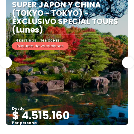
SUPER JAPON Y CHINA
(TOKYO - TOKYO) -
EXCLUSIVO SPECIAL TOURS
(Lunes)
6 DESTINOS
14 NOCHES
Paquete de vacaciones
Desde
$ 4.515.160
Por persona
Ver