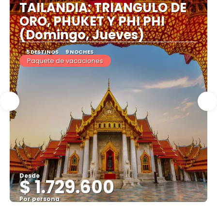
TAILANDIA: TRIANGULO DE
ORO, PHUKET Y PHI PHI
(Domingo, Jueves)
5 DESTINOS
9 NOCHES
Paquete de vacaciones
Desde
$ 1.729.600
Por persona
Ver