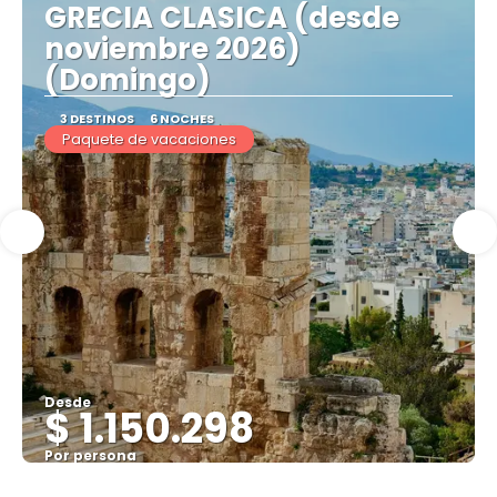
GRECIA CLASICA (desde
noviembre 2026)
(Domingo)
3 DESTINOS
6 NOCHES
Paquete de vacaciones
Desde
$ 1.150.298
Por persona
Ver