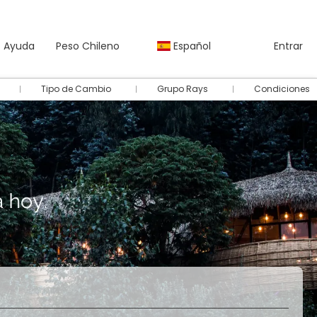
Ayuda
Peso Chileno
Español
Entrar
Tipo de Cambio
Grupo Rays
Condiciones
Autos
Paquetes
Multidestino