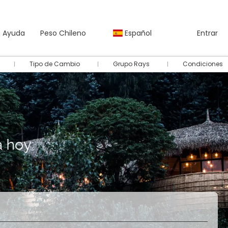
Ayuda
Peso Chileno
Español
Entrar
Tipo de Cambio
Grupo Rays
Condiciones
Autos
Paquetes
Multidestino