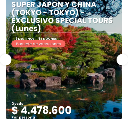
SUPER JAPON Y CHINA
(TOKYO - TOKYO) -
EXCLUSIVO SPECIAL TOURS
(Lunes)
6 DESTINOS
14 NOCHES
Paquete de vacaciones
Desde
$ 4.478.600
Por persona
Ver