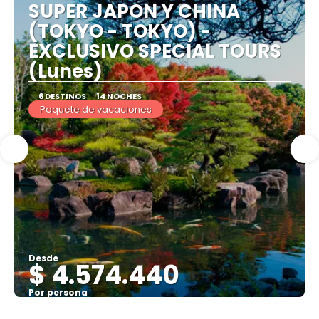
SUPER JAPON Y CHINA
(TOKYO - TOKYO) -
EXCLUSIVO SPECIAL TOURS
(Lunes)
6 DESTINOS
14 NOCHES
Paquete de vacaciones
Desde
$ 4.574.440
Por persona
Ver