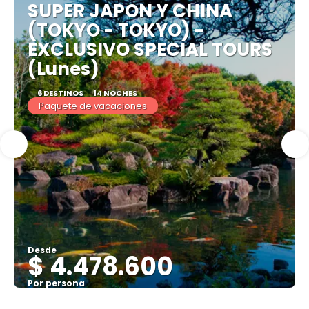
SUPER JAPON Y CHINA
(TOKYO - TOKYO) -
EXCLUSIVO SPECIAL TOURS
(Lunes)
6 DESTINOS
14 NOCHES
Paquete de vacaciones
Desde
$ 4.478.600
Por persona
Ver