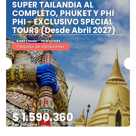
SUPER TAILANDIA AL
COMPLETO, PHUKET Y PHI
PHI - EXCLUSIVO SPECIAL
TOURS (Desde Abril 2027)
6 DESTINOS
10 NOCHES
Paquete de vacaciones
Desde
$ 1.590.360
Por persona
Ver