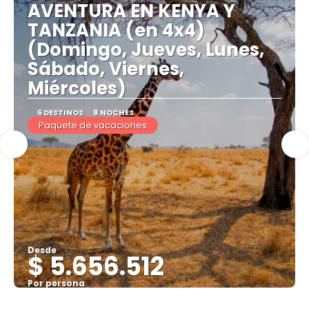
AVENTURA EN KENYA Y
TANZANIA (en 4x4)
(Domingo, Jueves, Lunes,
Sábado, Viernes,
Miércoles)
6 DESTINOS
8 NOCHES
Paquete de vacaciones
Desde
$ 5.656.512
Por persona
Ver