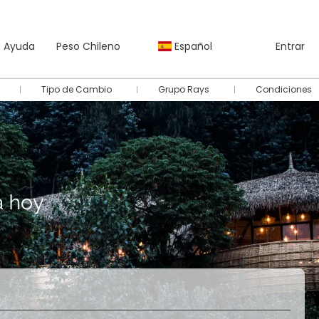
Ayuda
Peso Chileno
Español
Entrar
Tipo de Cambio
Grupo Rays
Condiciones
Autos
Paquetes
Multidestino